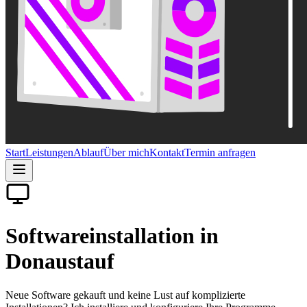
Start
Leistungen
Ablauf
Über mich
Kontakt
Termin anfragen
Softwareinstallation in
Donaustauf
Neue Software gekauft und keine Lust auf komplizierte